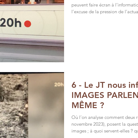
peuvent faire écran à l’informat
l’excuse de la pression de l’actua
brièveté, un reportage passe à cô
recherche du sensationnalisme per
mots, parfois, sont facétieux ; il
qui a initialement un rapport ave
cinéma
6 - Le JT nous in
IMAGES PARLENT
MÊME ?
Où l’on analyse comment deux r
novembre 2023), posent la questi
images ; à quoi servent-elles ? q
se suffisent-elles à elles-mêmes