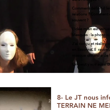
Comment définit-il le
relations ? Comment e
souvent ?
L’idée m’en est venue
Masques : la photo ci-
J’ai conçu et réalisé c
en Essonne. Il racontai
masque distancié de l
On peut y voir aussi
8- Le JT nous inf
TERRAIN NE MEN