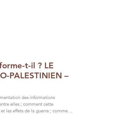
? Où l’on s’interroge sur la
a des images dont elles disposent.
 donne le ton : « En France,
forme-t-il ? LE
O-PALESTINIEN –
mentation des informations
entre elles ; comment cette
 et les effets de la guerre ; comment
comme une catastrophe naturelle ; où
avail journalistique réel : exception