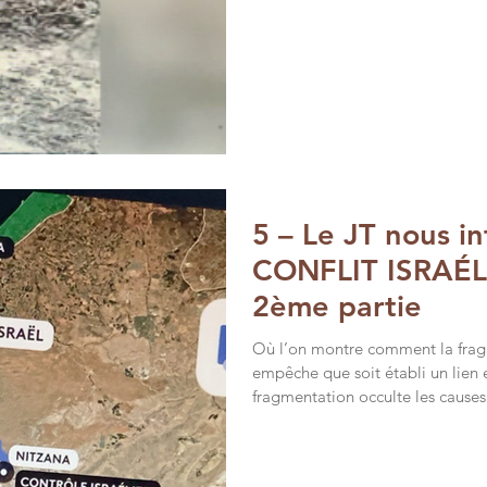
d’un commentaire, d’une légende 
compréhension que la rédaction 
Dans son lancement, Anne-Sophie Lapix
un village de Haute-
5 – Le JT nous in
CONFLIT ISRAÉL
2ème partie
Où l’on montre comment la frag
empêche que soit établi un lien 
fragmentation occulte les causes
la guerre est traitée quasiment 
l’on voit un contre-exemple de tr
ou modèle ? La situation à Gaza est elle-même dissociée entre la