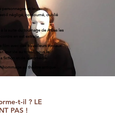
s personnages et leurs
st-il négligé, contourné, oublié
 à la suite du tournage de A Bas les
contre en est extraite.
e film avec des travailleurs sociaux
t leur vie au travail, sous le
a fiction et de la comédie.
 un hommage au théâtre antique…
orme-t-il ? LE
T PAS !