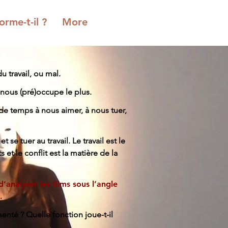
orme-t-il ?
More
 travail, ou mal.
 nous (pré)occupe le plus.
e temps à nous aimer, à nous tuer,
t se tuer au travail. Le travail est le
s et le conflit est la matière de la
’analyser les films sous l’angle
.
enté ? Quelle fonction joue-t-il