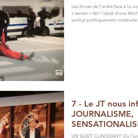
Les forces de l'ordre face à la v
« terrain » fait l’objet d’une féti
surtout politiquement construite 
participe à fabriquer, quoi qu’il s
alternative, largement fictive ; et
informationnel d’un reportage peu
explicite et le mode de narratio
dramatisat
7 - Le JT nous in
JOURNALISME,
SENSATIONALIS
DÉSINFORMATI
UN SUJET CLINQUANT Où l’on vo