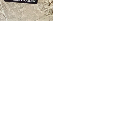
dimension militaire d’une part 
précédemment, avec cette carac