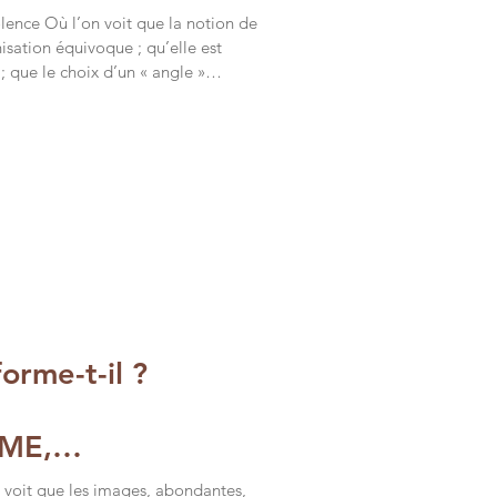
iolence Où l’on voit que la notion de
chisation équivoque ; qu’elle est
; que le choix d’un « angle »
e passe sur le « terrain », une réalité
 que, in fine, le contenu
t contredire à la fois son intention
n adopté, en l’occurrence la
forme-t-il ?
ME,
ON
it que les images, abondantes,