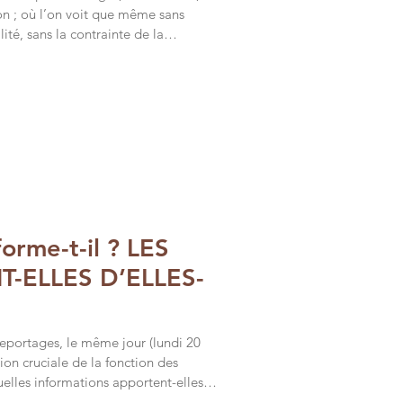
ion ; où l’on voit que même sans
lité, sans la contrainte de la
té de son sujet ; où l’on voit que la
vertit le travail journalistique. Les
s se jouent de nous. Le mot « écran »,
c les cheminées[i], a été dévolu au
forme-t-il ? LES
-ELLES D’ELLES-
eportages, le même jour (lundi 20
on cruciale de la fonction des
uelles informations apportent-elles ?
 ou ont-elles impérativement besoin