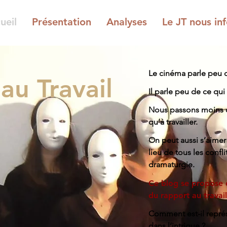
ueil
Présentation
Analyses
Le JT nous inf
Le cinéma parle peu du
 au Travail
Il parle peu de ce qui
Nous passons moins d
qu’à travailler.
On peut aussi s’aimer e
lieu de tous les conflit
dramaturgie.
Ce blog se propose d
du rapport au travail
Comment est-il représ
dans l’intrigue ?