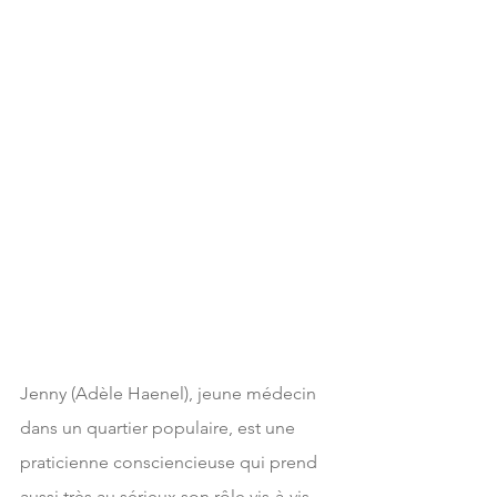
Jenny (Adèle Haenel), jeune médecin 
dans un quartier populaire, est une 
praticienne consciencieuse qui prend 
aussi très au sérieux son rôle vis-à-vis 