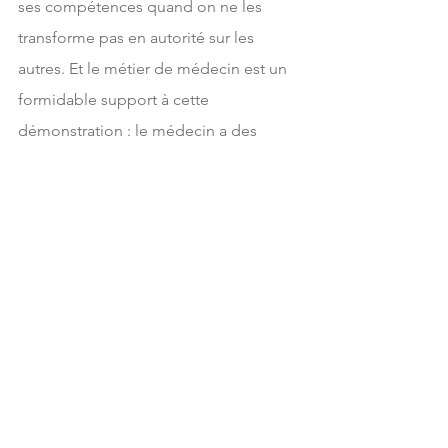
ses compétences quand on ne les 
transforme pas en autorité sur les 
autres. Et le métier de médecin est un 
formidable support à cette 
démonstration : le médecin a des 
connaissances sur le corps mais il les 
met à l’épreuve d’autres corps que le 
sien, des corps qui savent sur eux-
mêmes des choses qu’il ignore et qu’il 
ne découvrira que s’il est à leur écoute.
L’établissement du bon diagnostic, 
d’un bon protocole de soin, cela ne se 
fait pas au corps défendant des 
patients. Serait-ce abusif d’y voir une 