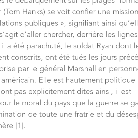
rès le débarquement sur les plages norma
r (Tom Hanks) se voit confier une mission 
lations publiques », signifiant ainsi qu’ell
l s’agit d’aller chercher, derrière les lignes
l a été parachuté, le soldat Ryan dont le
nt conscrits, ont été tués les jours préc
prise par le général Marshall en personne
 américain. Elle est hautement politique
ont pas explicitement dites ainsi, il est 
our le moral du pays que la guerre se g
mination de toute une fratrie et du déses
ère [1].