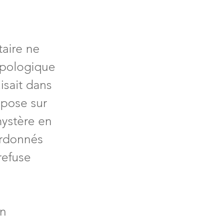
taire ne 
opologique 
aisait dans 
epose sur 
mystère en 
ordonnés 
refuse 
n 