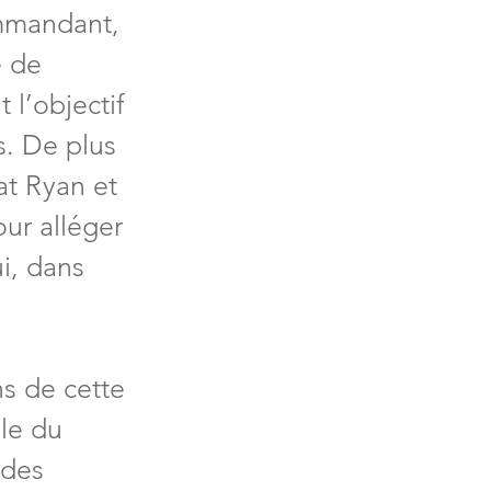
ommandant, 
e de 
 l’objectif 
s. De plus 
at Ryan et 
ur alléger 
i, dans 
ns de cette 
ôle du 
 des 