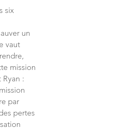
 six 
sauver un 
 vaut 
rendre, 
tte mission 
 Ryan : 
 mission 
re par 
des pertes 
isation 