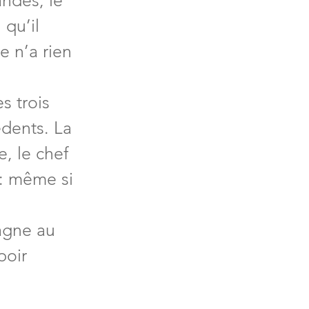
ndes, le 
qu’il 
e n’a rien 
 
s trois 
édents. La 
, le chef 
 : même si 
agne au 
poir 