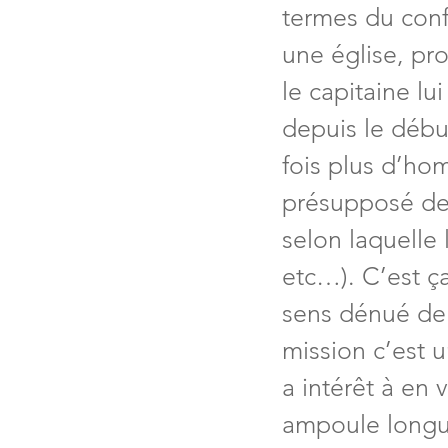
termes du confl
une église, pro
le capitaine lu
depuis le début
fois plus d’hom
présupposé de 
selon laquelle 
etc…). C’est ça
sens dénué de c
mission c’est 
a intérêt à en 
ampoule longu