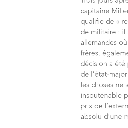
Trois jours ap
capitaine Mille
qualifie de « re
de militaire : i
allemandes où i
frères, égaleme
décision a été 
de l’état-major
les choses ne s
insoutenable p
prix de l’exter
absolu d’une m