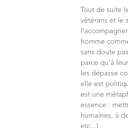
Tout de suite l
vétérans et le 
l’accompagner :
homme comme e
sans doute pas
parce qu’à leu
les dépasse co
elle est politi
est une métaph
essence : mett
humaines, à des 
etc...)