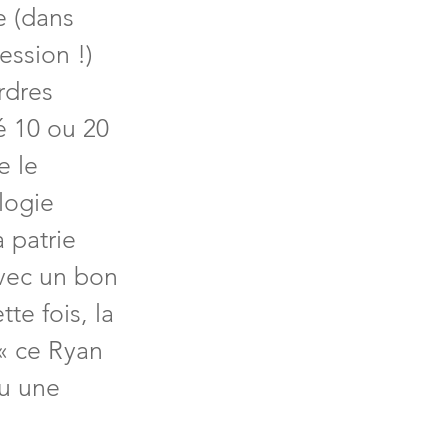
e (dans 
ession !) 
rdres 
é 10 ou 20 
e le 
logie 
 patrie 
avec un bon 
te fois, la 
« ce Ryan 
ou une 