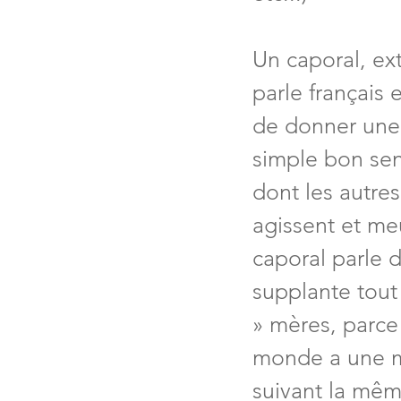
Un caporal, ext
parle français 
de donner une 
simple bon sens
dont les autres
agissent et meu
caporal parle d
supplante tout 
» mères, parce
monde a une mè
suivant la même