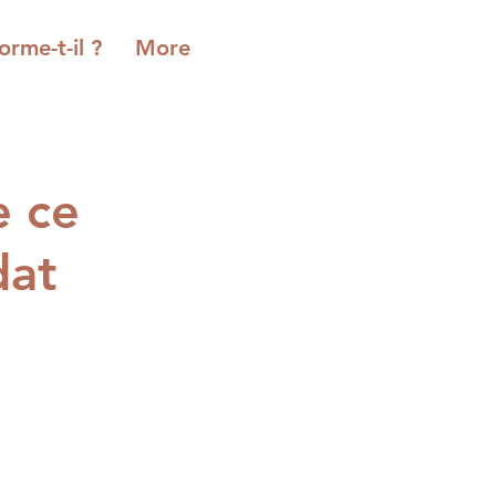
orme-t-il ?
More
e ce
dat