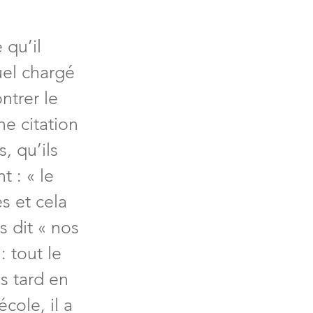
 qu’il 
uel chargé 
ntrer le 
ne citation 
, qu’ils 
 : « le 
s et cela 
s dit « nos 
 tout le 
s tard en 
cole, il a 